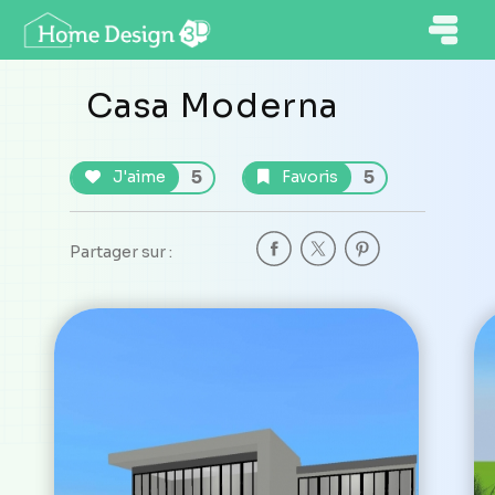
Casa Moderna
5
5
J'aime
Favoris
Partager sur :