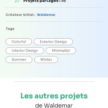
Projets partagés :
36
Créateur initial :
Waldemar
Tags
Colorful
Exterior Design
Interior Design
Minimalist
Summer
Winter
Les autres projets
de Waldemar