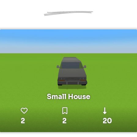
Small House
2
2
20