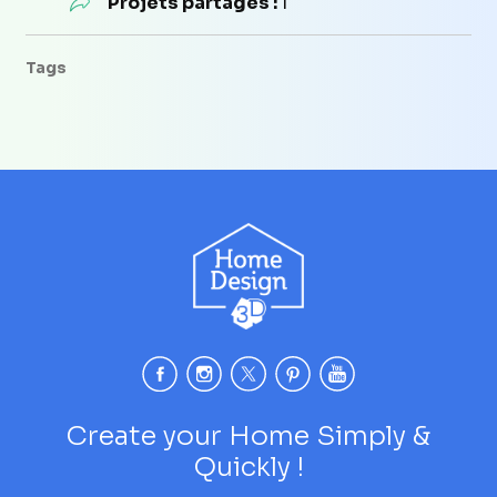
Projets partagés :
1
Tags
Create your Home Simply &
Quickly !