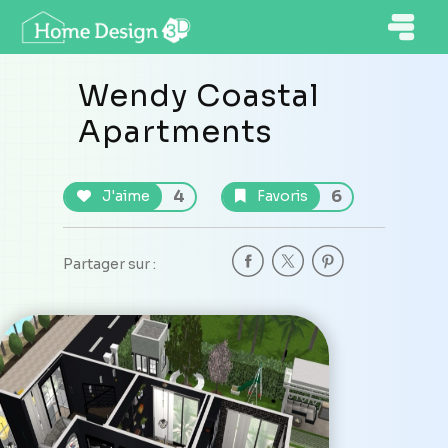
Wendy Coastal
Apartments
4
6
J'aime
Favoris
Partager sur :