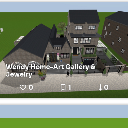
Wendy Home-Art Gallery &
Jewelry
0
1
0