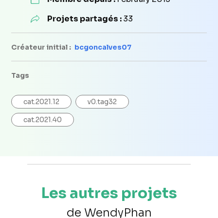
Projets partagés :
33
Créateur initial :
bcgoncalves07
Tags
cat.2021.12
v0.tag32
cat.2021.40
Les autres projets
de WendyPhan