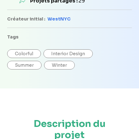
Projets partagés :
29
Créateur initial :
WestNYC
Tags
Colorful
Interior Design
Summer
Winter
Description du
projet