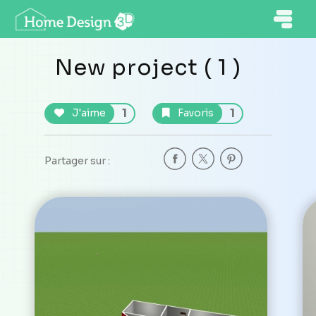
New project ( 1 )
1
1
J'aime
Favoris
Partager sur :