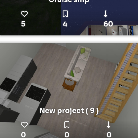
5
4
60
New project ( 9 )
0
0
0