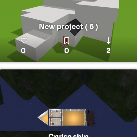
New project ( 6 )
0
0
2
Cruise ship