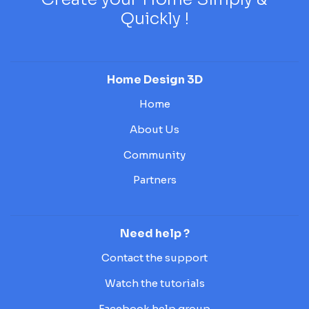
Quickly !
Home Design 3D
Home
About Us
Community
Partners
Need help ?
Contact the support
Watch the tutorials
Facebook help group