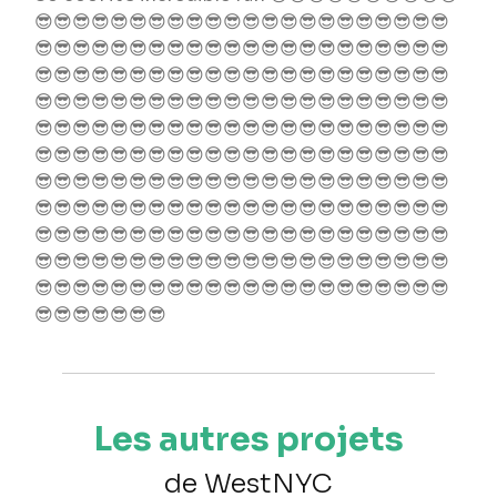
😎😎😎😎😎😎😎😎😎😎😎😎😎😎😎😎😎😎😎😎😎😎
😎😎😎😎😎😎😎😎😎😎😎😎😎😎😎😎😎😎😎😎😎😎
😎😎😎😎😎😎😎😎😎😎😎😎😎😎😎😎😎😎😎😎😎😎
😎😎😎😎😎😎😎😎😎😎😎😎😎😎😎😎😎😎😎😎😎😎
😎😎😎😎😎😎😎😎😎😎😎😎😎😎😎😎😎😎😎😎😎😎
😎😎😎😎😎😎😎😎😎😎😎😎😎😎😎😎😎😎😎😎😎😎
😎😎😎😎😎😎😎😎😎😎😎😎😎😎😎😎😎😎😎😎😎😎
😎😎😎😎😎😎😎😎😎😎😎😎😎😎😎😎😎😎😎😎😎😎
😎😎😎😎😎😎😎😎😎😎😎😎😎😎😎😎😎😎😎😎😎😎
😎😎😎😎😎😎😎😎😎😎😎😎😎😎😎😎😎😎😎😎😎😎
😎😎😎😎😎😎😎😎😎😎😎😎😎😎😎😎😎😎😎😎😎😎
😎😎😎😎😎😎😎
Les autres projets
de WestNYC