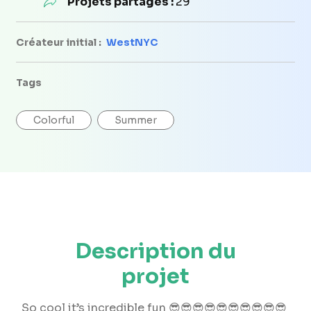
Projets partagés :
29
Créateur initial :
WestNYC
Tags
Colorful
Summer
Description du
projet
So cool it’s incredible fun 😎😎😎😎😎😎😎😎😎😎