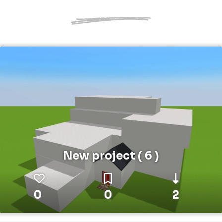
New project ( 6 )
0
0
2