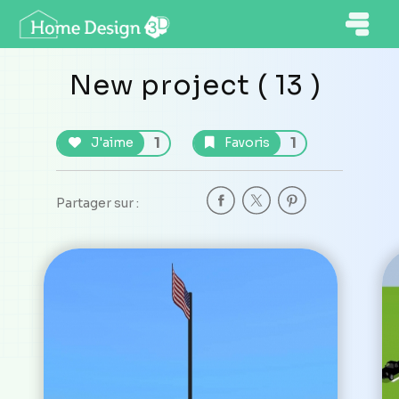
New project ( 13 )
1
1
J'aime
Favoris
Partager sur :