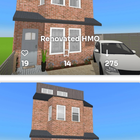
Renovated HMO
19
14
275