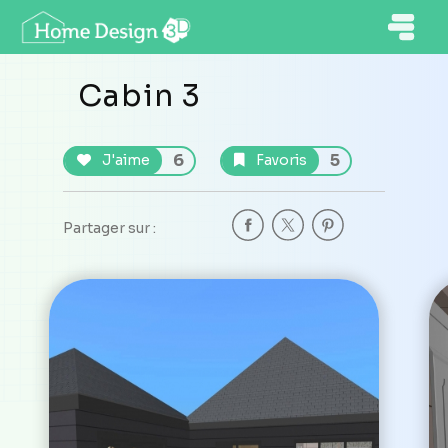
Cabin 3
6
5
J'aime
Favoris
Partager sur :