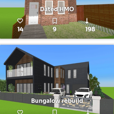
Dated HMO
14
9
198
Bungalow rebuild