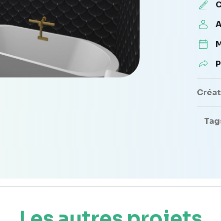
C
A
M
P
Créate
Tag
Les autres projets