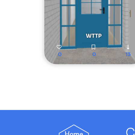
WTTP
0
0
13
C