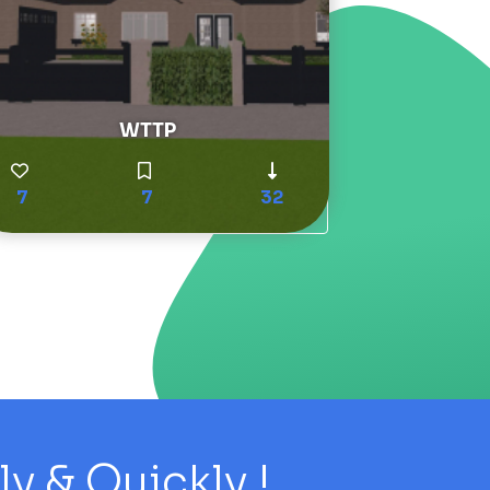
WTTP
7
7
32
 & Quickly !