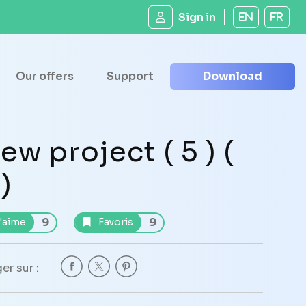
Sign in
EN
FR
Our offers
Support
Download
ew project ( 5 ) (
 )
9
9
'aime
Favoris
er sur :