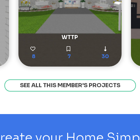
WTTP
8
7
30
SEE ALL THIS MEMBER’S PROJECTS
reate your Home Simply