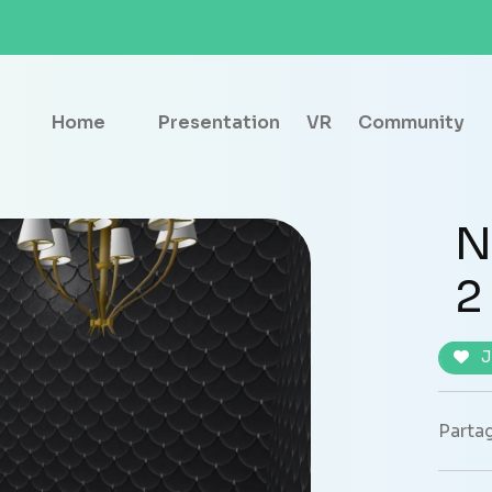
Home
Presentation
VR
Community
N
2
J
Partag