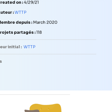
reated on :
4/29/21
uteur :
WTTP
embre depuis :
March 2020
rojets partagés :
118
ur initial :
WTTP
s