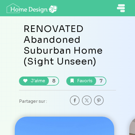
RENOVATED
Abandoned
Suburban Home
(Sight Unseen)
8
7
J'aime
Favoris
Partager sur :