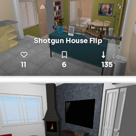
Shotgun House Flip
11
6
135