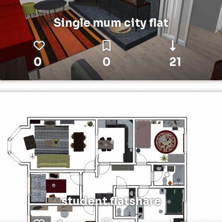
Single mum city flat
0
0
21
student flatshare