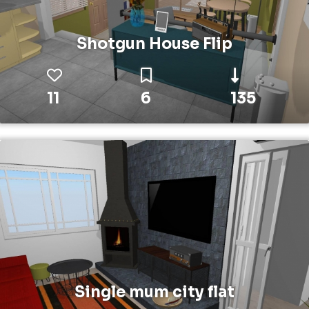
Shotgun House Flip
11
6
135
Single mum city flat