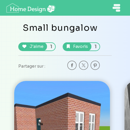
Small bungalow
1
1
J'aime
Favoris
Partager sur :