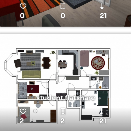
0
0
21
student flatshare
2
2
21