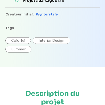
Projets partagés :
23
Créateur initial :
Wynterstale
Tags
Colorful
Interior Design
Summer
Description du
projet