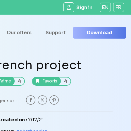
Sign in
EN
FR
Our offers
Support
Download
rench project
4
4
'aime
Favoris
er sur :
reated on :
7/17/21