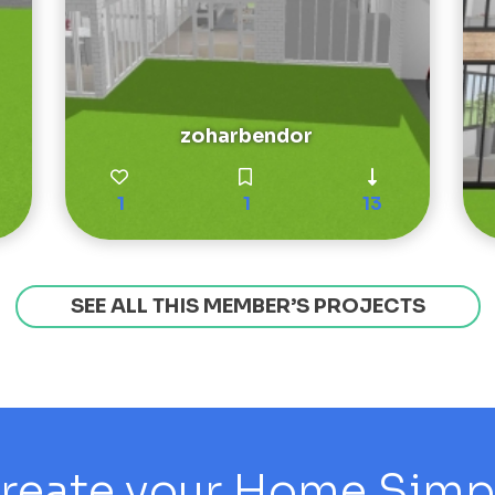
zoharbendor
1
1
13
SEE ALL THIS MEMBER’S PROJECTS
reate your Home Simply