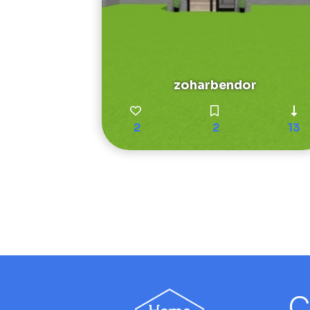
zoharbendor
2
2
13
C