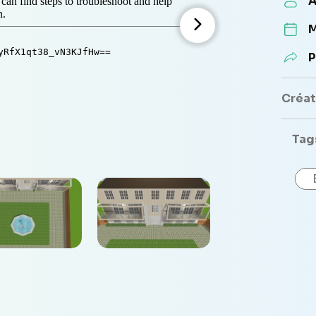
A
M
P
Créate
Tag