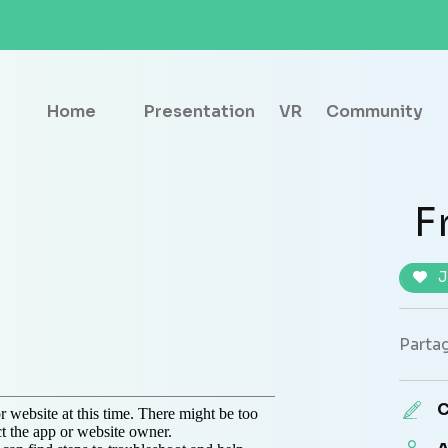
Home
Presentation
VR
Community
F
J
Partag
C