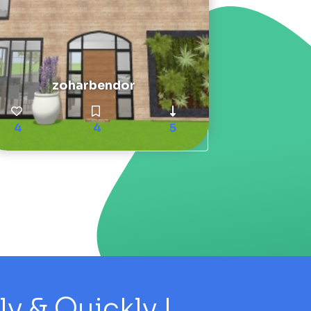
zoharbendor
4
4
5
 & Quickly !