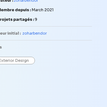
uteur :
zoharbendor
embre depuis :
March 2021
rojets partagés :
9
ur initial :
zoharbendor
s
Exterior Design