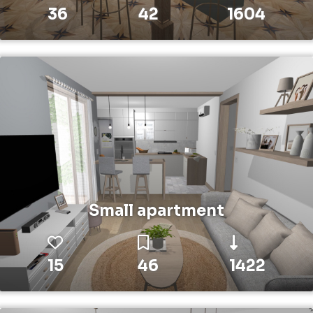
36
42
1604
Small apartment
15
46
1422