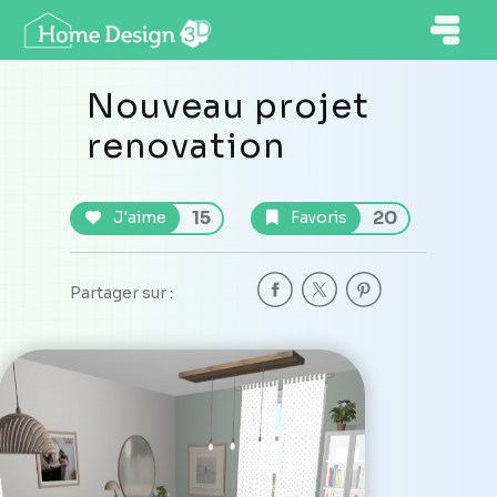
Nouveau projet
renovation
15
20
J'aime
Favoris
Partager sur :