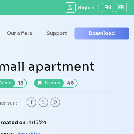
Sign in
EN
FR
Our offers
Support
Download
mall apartment
15
46
'aime
Favoris
er sur :
reated on :
4/15/24