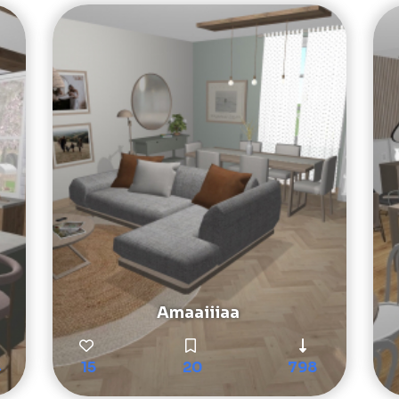
Amaaiiiaa
4
15
20
798