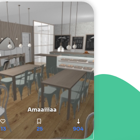
Amaaiiiaa
13
25
904