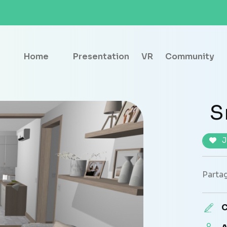
Home
Presentation
VR
Community
S
J
Partag
C