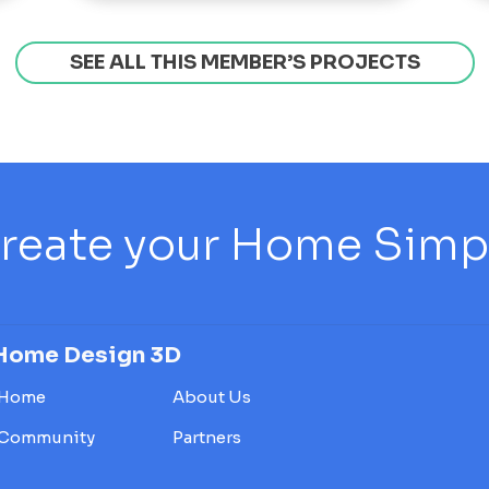
SEE ALL THIS MEMBER’S PROJECTS
reate your Home Simply
Home Design 3D
Home
About Us
Community
Partners