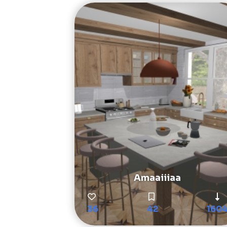
Amaaiiiaa
36
42
160