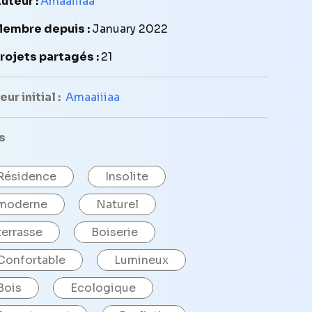
uteur :
Amaaiiiaa
embre depuis :
January 2022
rojets partagés :
21
ur initial :
Amaaiiiaa
s
Résidence
Insolite
moderne
Naturel
terrasse
Boiserie
Confortable
Lumineux
Bois
Ecologique