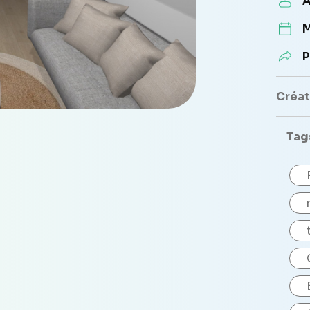
A
M
P
Créate
Tag