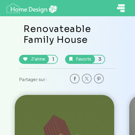
Renovateable
Family House
1
3
J'aime
Favoris
Partager sur :