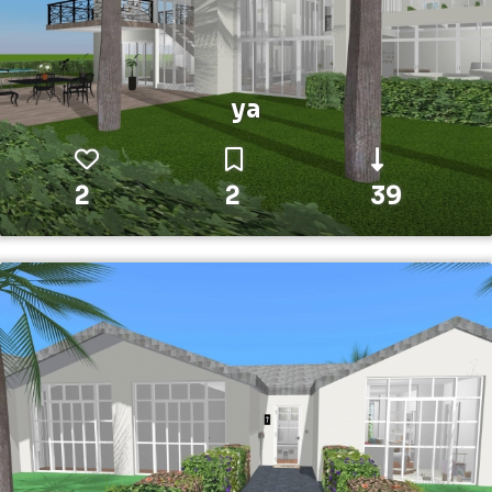
ya
2
2
39