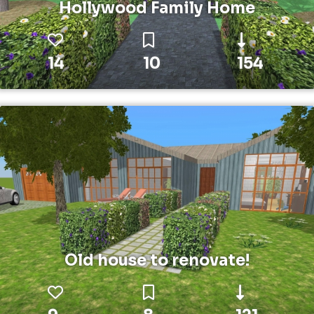
Hollywood Family Home
14
10
154
Old house to renovate!