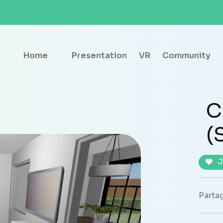
Home
Presentation
VR
Community
C
(
J
Partag