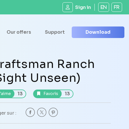
Sign in
EN
FR
Our offers
Support
Download
raftsman Ranch
Sight Unseen)
13
13
'aime
Favoris
er sur :