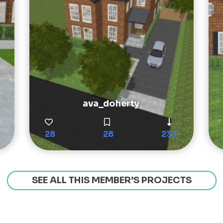
ava_doherty
28
28
237
SEE ALL THIS MEMBER’S PROJECTS