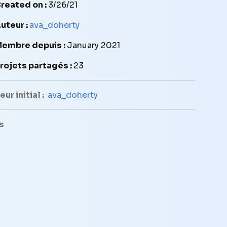
reated on :
3/26/21
uteur :
ava_doherty
embre depuis :
January 2021
rojets partagés :
23
ur initial :
ava_doherty
s