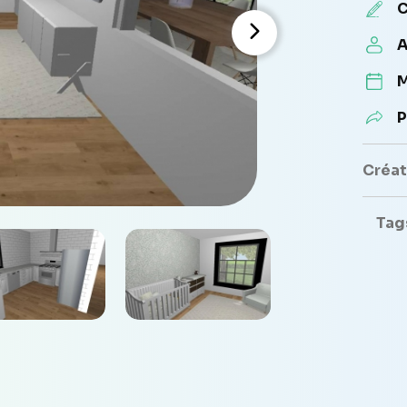
C
A
M
P
Créate
Tag