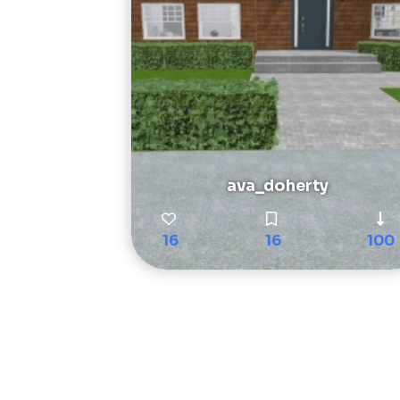
ava_doherty
16
16
100