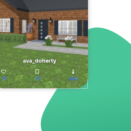
ava_doherty
17
17
140