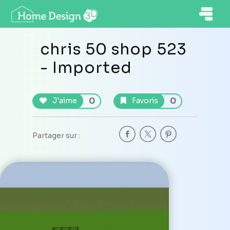
chris 50 shop 523
- Imported
0
0
J'aime
Favoris
Partager sur :