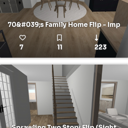
70&#039;s Family Home Flip - Imp
7
11
223
Sprawling Two Story Flip (Sight