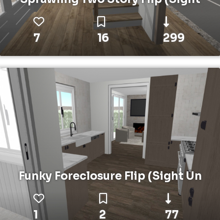
7
16
299
Funky Foreclosure Flip (Sight Un
1
2
77