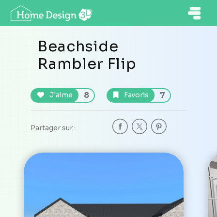
Beachside
Rambler Flip
8
7
J'aime
Favoris
Partager sur :