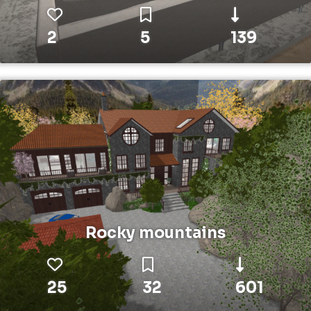
2
5
139
Rocky mountains
25
32
601