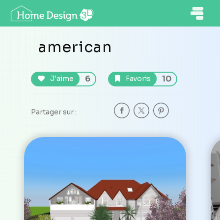
american
6
10
J'aime
Favoris
Partager sur :