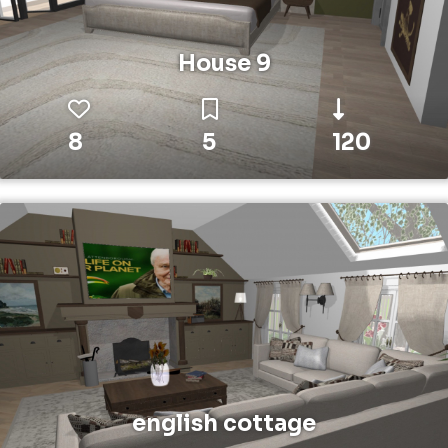
House 9
8
5
120
english cottage