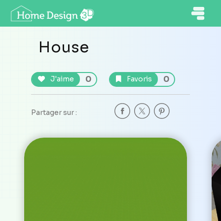
House
0
0
J'aime
Favoris
Partager sur :