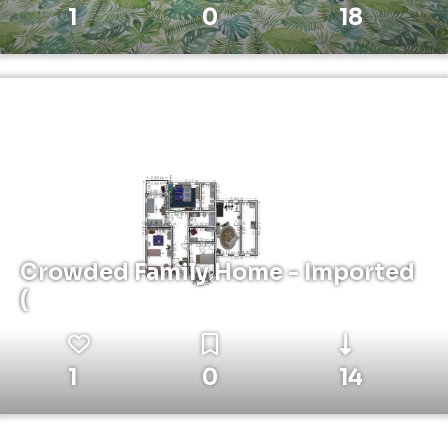
1
0
18
Crowded Family Home - Imported
(
1
0
14