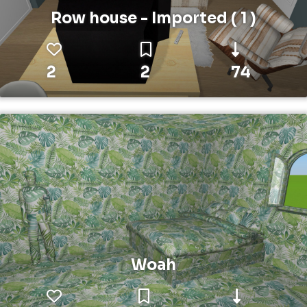
Row house - Imported ( 1 )
2
2
74
Woah