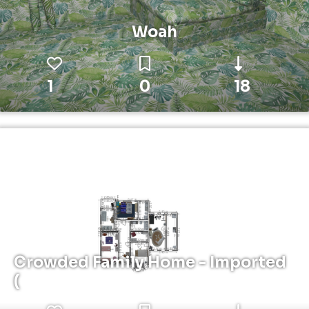
Woah
1
0
18
Crowded Family Home - Imported
(