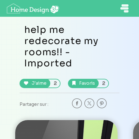
help me
redecorate my
rooms!! -
Imported
2
2
J'aime
Favoris
Partager sur :