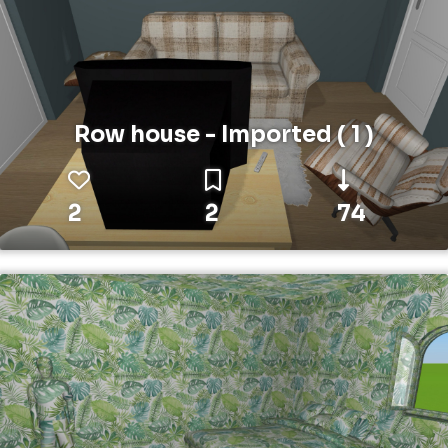
Row house - Imported ( 1 )
2
2
74