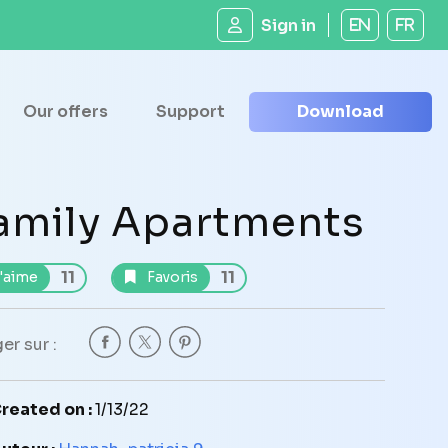
Sign in
EN
FR
Our offers
Support
Download
amily Apartments
11
11
'aime
Favoris
er sur :
reated on :
1/13/22