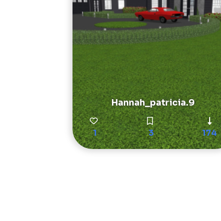
Hannah_patricia.9
1
3
174