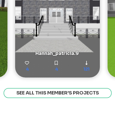
Hannah_patricia.9
4
4
121
SEE ALL THIS MEMBER’S PROJECTS