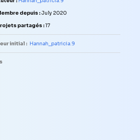
uteur :
Hannah_patricia.9
embre depuis :
July 2020
rojets partagés :
17
ur initial :
Hannah_patricia.9
s