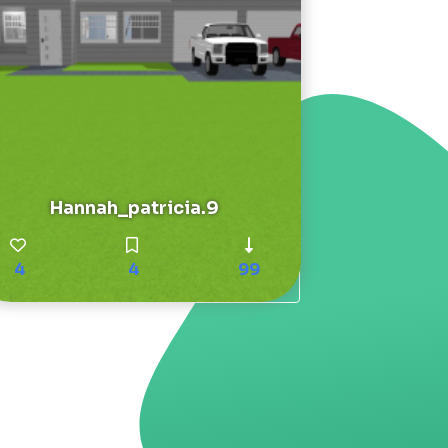
Hannah_patricia.9
4
4
99