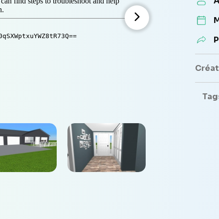
A
M
P
Créate
Tag