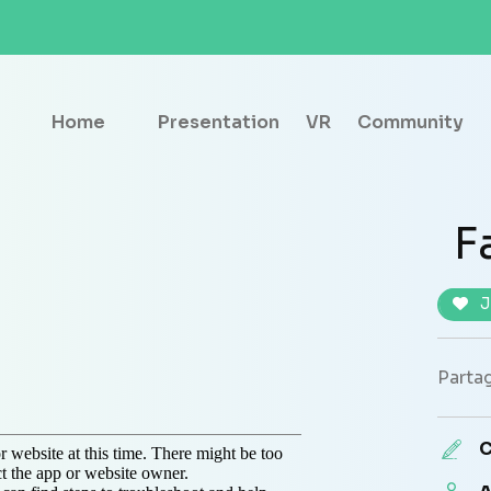
Home
Presentation
VR
Community
F
J
Partag
C