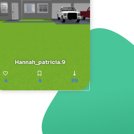
Hannah_patricia.9
4
4
99