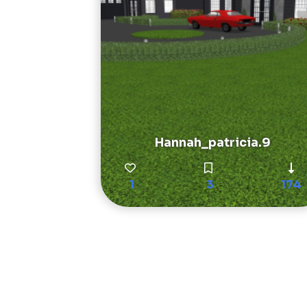
Hannah_patricia.9
1
3
174