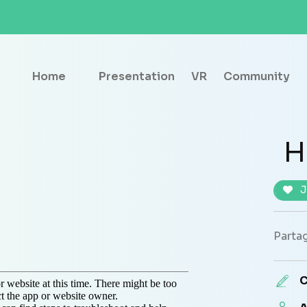
Home
Presentation
VR
Community
H
J
Partag
C