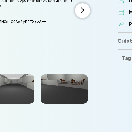
A
M
P
Créate
Tag