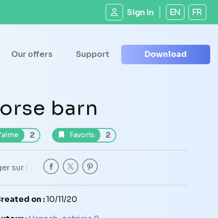
Sign in
EN
FR
Our offers
Support
Download
orse barn
2
2
'aime
Favoris
er sur :
reated on :
10/11/20