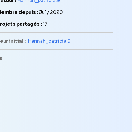
uteur :
Hannah_patricia.9
embre depuis :
July 2020
rojets partagés :
17
ur initial :
Hannah_patricia.9
s