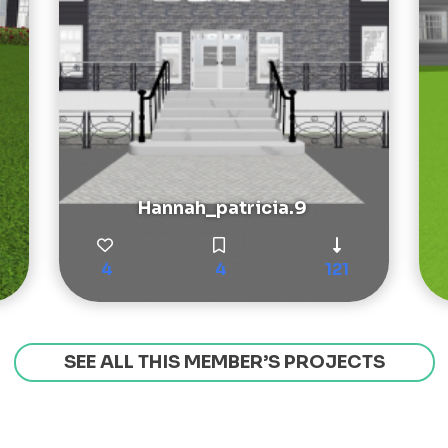
Hannah_patricia.9
4
4
121
SEE ALL THIS MEMBER’S PROJECTS