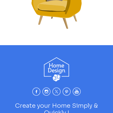
Create your Home Simply &
Quickly !