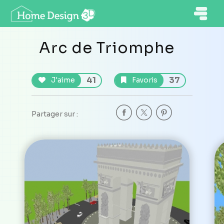
Arc de Triomphe
41
37
J'aime
Favoris
Partager sur :