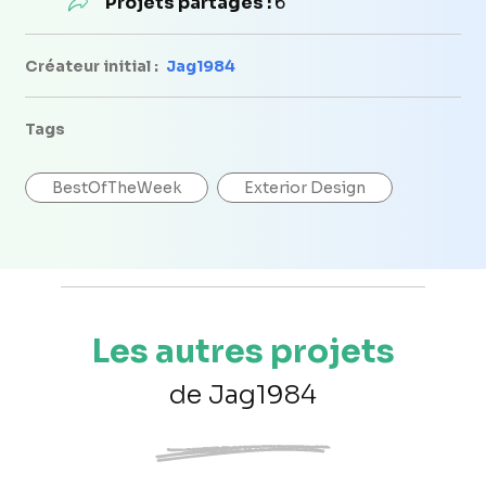
Projets partagés :
6
Créateur initial :
Jag1984
Tags
BestOfTheWeek
Exterior Design
Les autres projets
de Jag1984