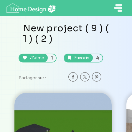
New project ( 9 ) (
1 ) ( 2 )
1
4
J'aime
Favoris
Partager sur :