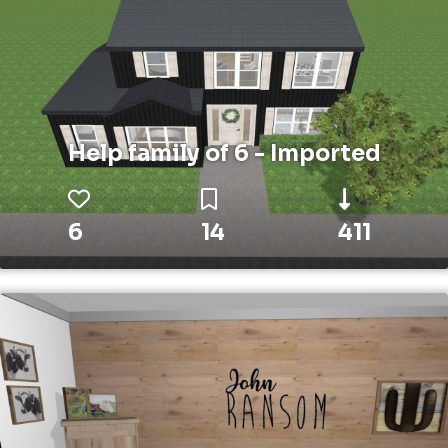
Help family of 6 - Imported
6
14
411