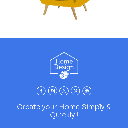
Create your Home Simply &
Quickly !