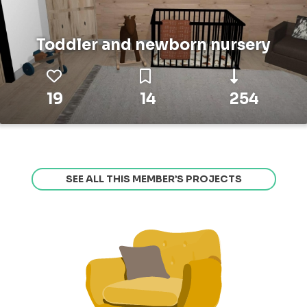
Toddler and newborn nursery
19
14
254
SEE ALL THIS MEMBER’S PROJECTS