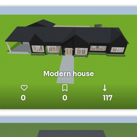
Modern house
0
0
117