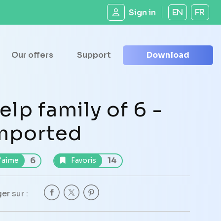
Sign in
EN
FR
Our offers
Support
Download
elp family of 6 -
mported
6
14
'aime
Favoris
er sur :