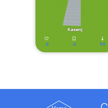
Kasenj
0
0
117
C