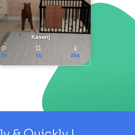
Kasenj
19
14
254
 & Quickly !