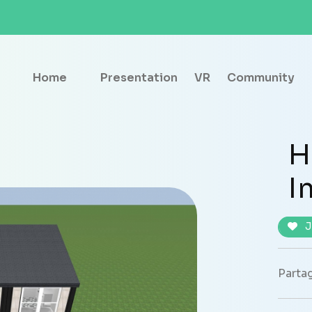
Home
Presentation
VR
Community
H
I
J
Partag