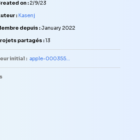
reated on :
2/9/23
uteur :
Kasenj
embre depuis :
January 2022
rojets partagés :
13
ur initial :
apple-000355...
s