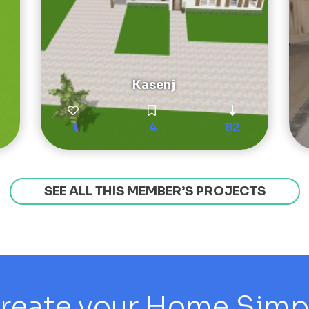
Kasenj
1
4
82
SEE ALL THIS MEMBER’S PROJECTS
reate your Home Simply