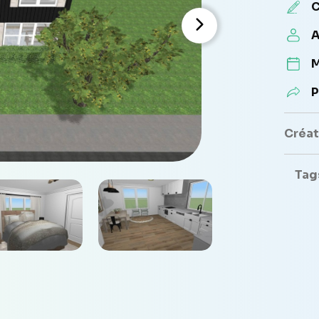
C
A
M
P
Créate
Tag