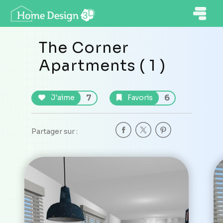
The Corner
Apartments ( 1 )
7
6
J'aime
Favoris
Partager sur :