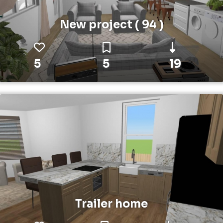
New project ( 94 )
5
5
19
Trailer home