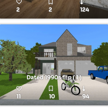
2
2
124
Dated 1990s flip ( 1 )
11
10
94