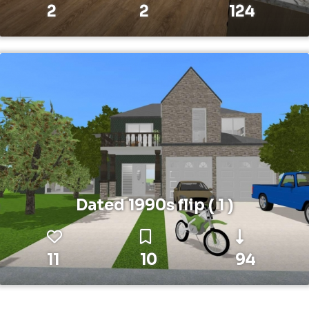
2
2
124
Dated 1990s flip ( 1 )
11
10
94