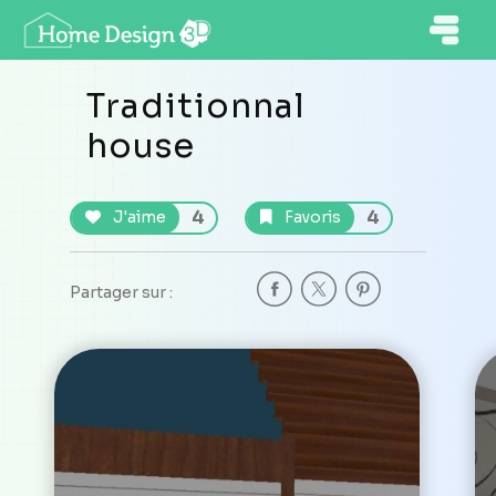
Traditionnal
house
4
4
J'aime
Favoris
Partager sur :