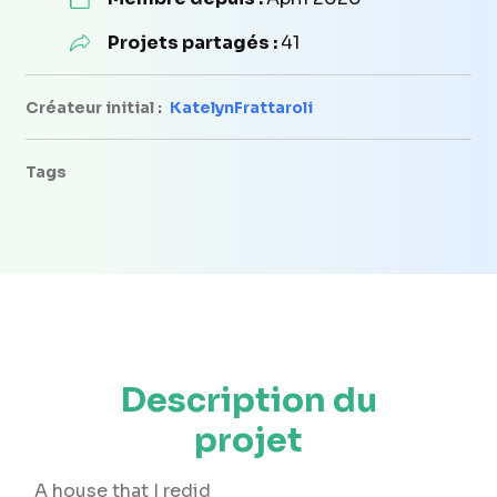
Projets partagés :
41
Créateur initial :
KatelynFrattaroli
Tags
Description du
projet
A house that I redid