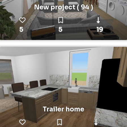
New project ( 94 )
5
5
19
Trailer home