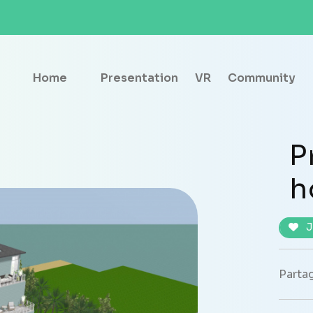
Home
Presentation
VR
Community
P
h
J
Partag