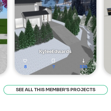
KyleeEdwards
8
7
335
SEE ALL THIS MEMBER’S PROJECTS