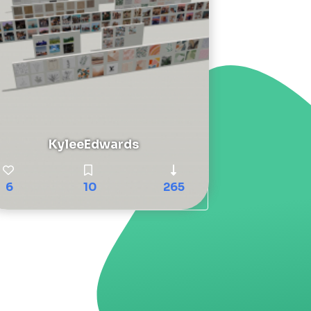
KyleeEdwards
6
10
265