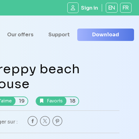
Sign in
EN
FR
Our offers
Support
Download
reppy beach
ouse
19
18
'aime
Favoris
er sur :