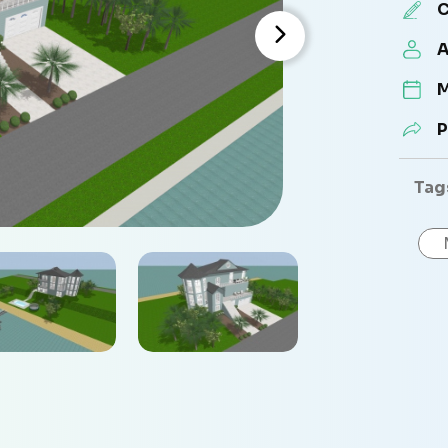
C
A
M
P
Tag