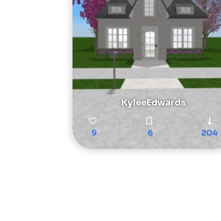
KyleeEdwards
9
6
204