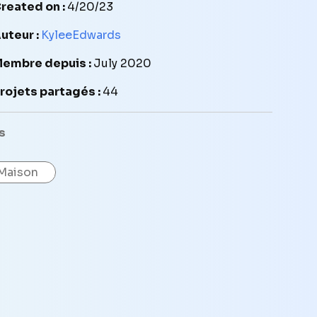
reated on :
4/20/23
uteur :
KyleeEdwards
embre depuis :
July 2020
rojets partagés :
44
s
Maison