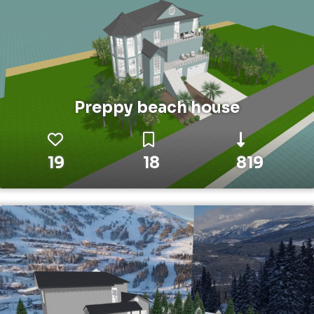
Preppy beach house
19
18
819