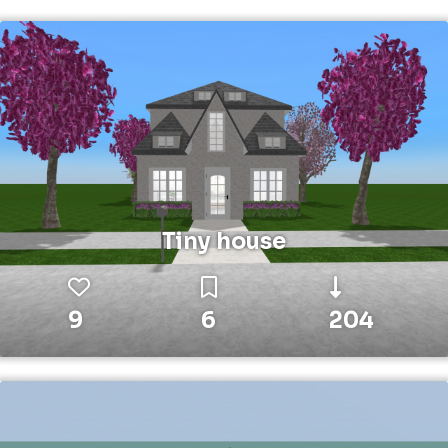
Tiny house
9
6
204