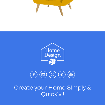
Create your Home Simply &
Quickly !