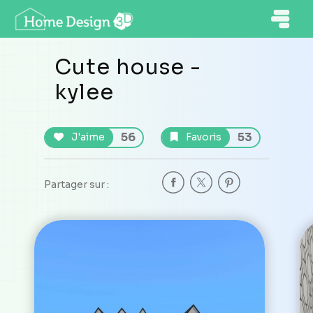
Cute house -
kylee
56
53
J'aime
Favoris
Partager sur :