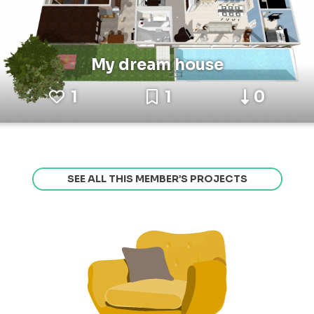
My dream house
1
1
0
SEE ALL THIS MEMBER’S PROJECTS