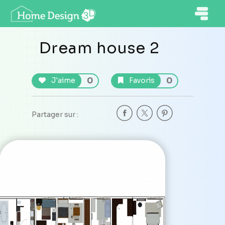
Dream house 2
0
0
J'aime
Favoris
Partager sur :