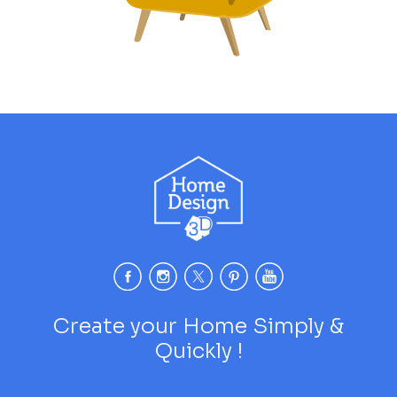
Create your Home Simply &
Quickly !