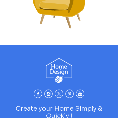
Create your Home Simply &
Quickly !