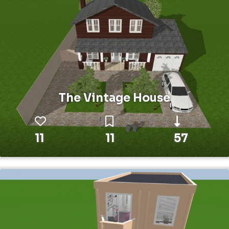
The Vintage House
11
11
57