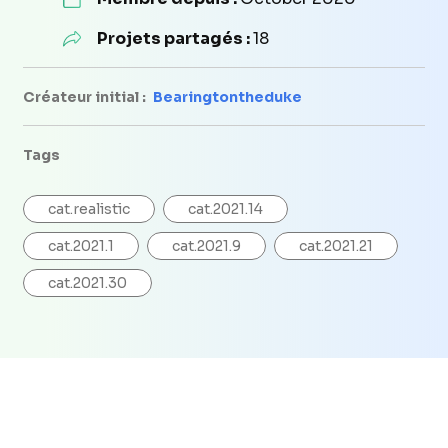
Projets partagés :
18
Créateur initial :
Bearingtontheduke
Tags
cat.realistic
cat.2021.14
cat.2021.1
cat.2021.9
cat.2021.21
cat.2021.30