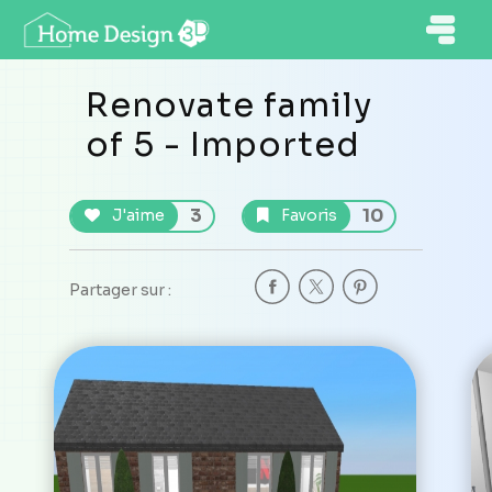
Renovate family
of 5 - Imported
3
10
J'aime
Favoris
Partager sur :