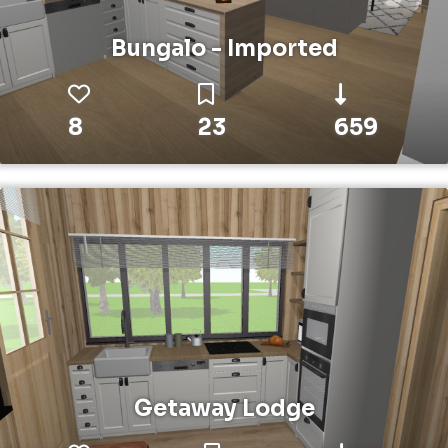
Bungalo - Imported
8
23
659
Getaway Lodge