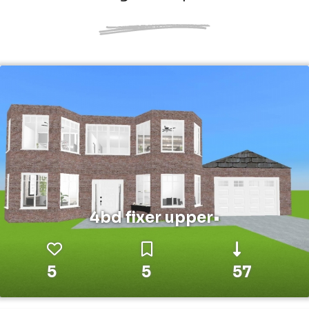
4bd fixer upper•
5
5
57