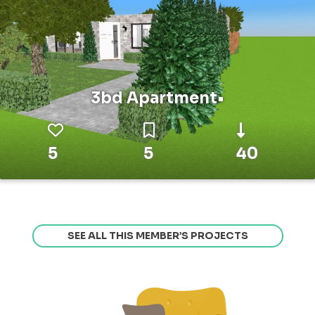
3bd Apartment•
5
5
40
SEE ALL THIS MEMBER’S PROJECTS