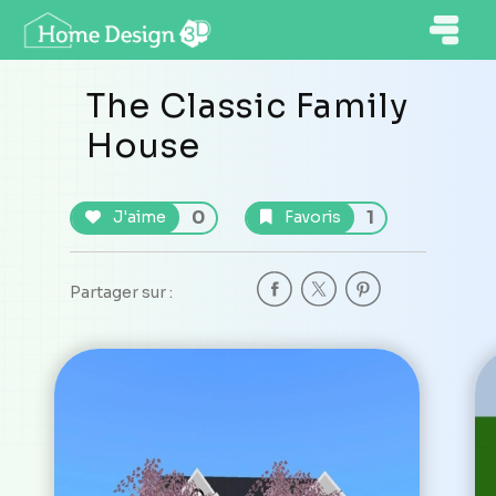
The Classic Family
House
0
1
J'aime
Favoris
Partager sur :