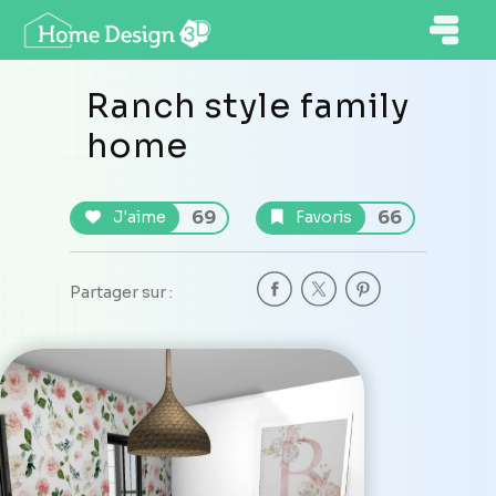
Ranch style family
home
69
66
J'aime
Favoris
Partager sur :