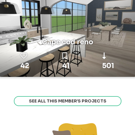
Cape cod reno
42
41
501
SEE ALL THIS MEMBER’S PROJECTS