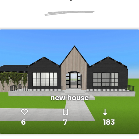
new house
6
7
183