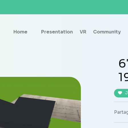
Home
Presentation
VR
Community
6
1
J
Partag