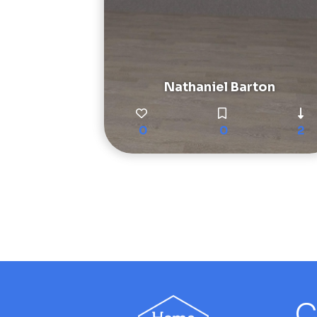
Nathaniel Barton
0
0
2
C