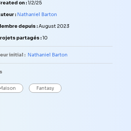
reated on :
1/2/25
uteur :
Nathaniel Barton
embre depuis :
August 2023
rojets partagés :
10
ur initial :
Nathaniel Barton
s
Maison
Fantasy