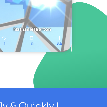
Nathaniel Barton
1
0
24
 & Quickly !