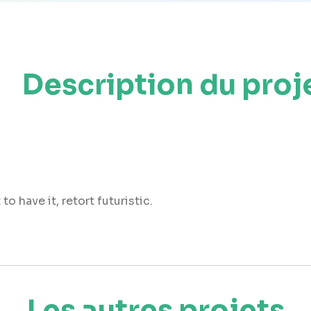
Description du proj
o have it, retort futuristic.
Les autres projets