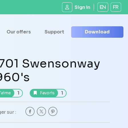
Sign in
EN
FR
Our offers
Support
Download
701 Swensonway
960's
1
1
'aime
Favoris
er sur :