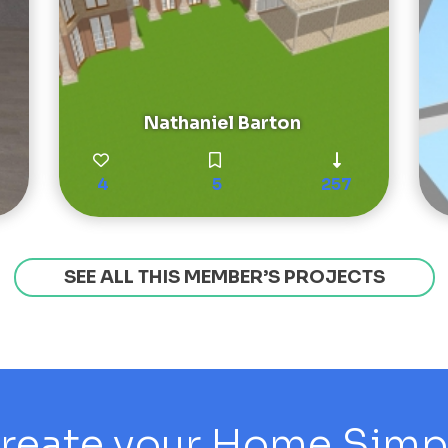
Nathaniel Barton
4
5
257
SEE ALL THIS MEMBER’S PROJECTS
reate your Home Simply