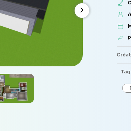
C
A
M
P
Créate
Tag