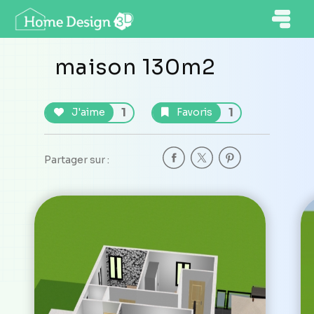
maison 130m2
1
1
J'aime
Favoris
Partager sur :