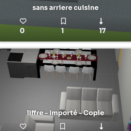
sans arriere cuisine
0
1
17
liffre - Importé - Copie