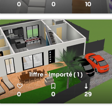
0
0
10
liffre - Importé ( 1 )
0
0
29