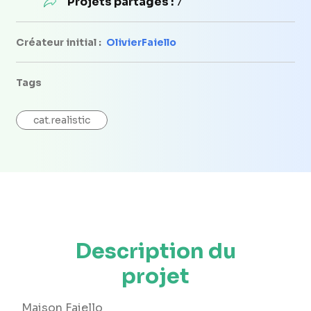
Projets partagés :
7
Créateur initial :
OlivierFaiello
Tags
cat.realistic
Description du
projet
Maison Faiello