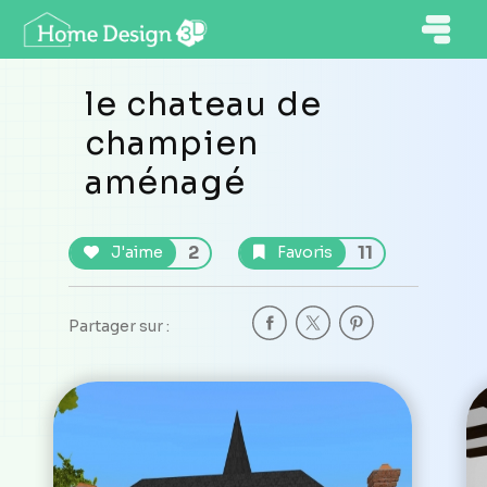
le chateau de
champien
aménagé
2
11
J'aime
Favoris
Partager sur :