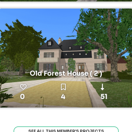
Old Forest House ( 2 )
0
4
51
SEE ALL THIS MEMBER’S PROJECTS