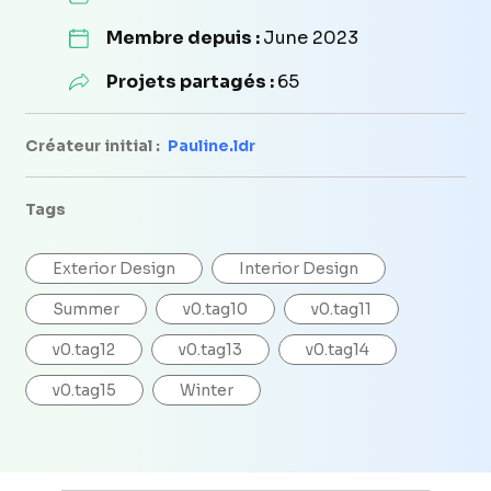
Membre depuis :
June 2023
Projets partagés :
65
Créateur initial :
Pauline.ldr
Tags
Exterior Design
Interior Design
Summer
v0.tag10
v0.tag11
v0.tag12
v0.tag13
v0.tag14
v0.tag15
Winter