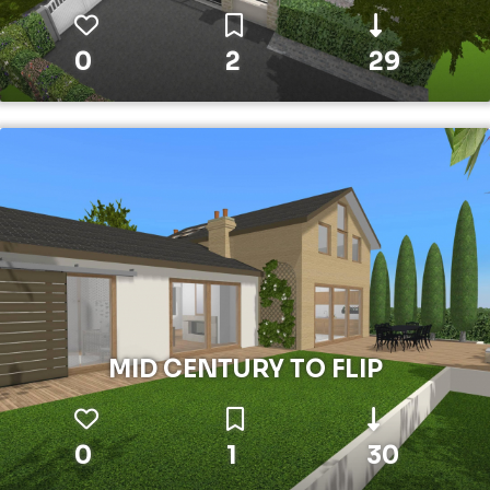
0
2
29
MID CENTURY TO FLIP
0
1
30