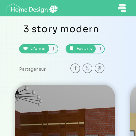
3 story modern
1
1
J'aime
Favoris
Partager sur :