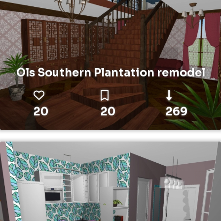
Ols Southern Plantation remodel
20
20
269