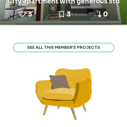
City apartment with generous sto
3
3
0
SEE ALL THIS MEMBER’S PROJECTS