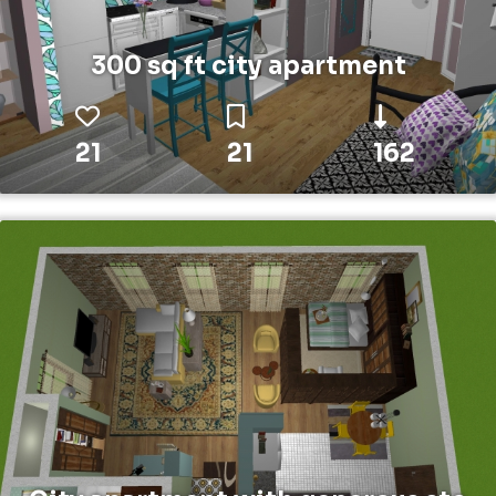
300 sq ft city apartment
21
21
162