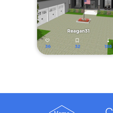
Reagan31
36
32
188
C