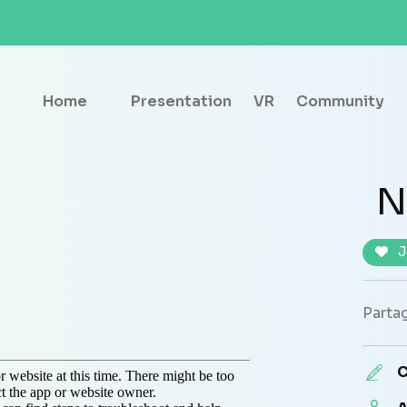
Home
Presentation
VR
Community
N
J
Partag
C