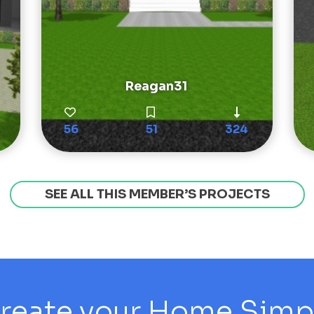
Reagan31
56
51
324
SEE ALL THIS MEMBER’S PROJECTS
reate your Home Simply