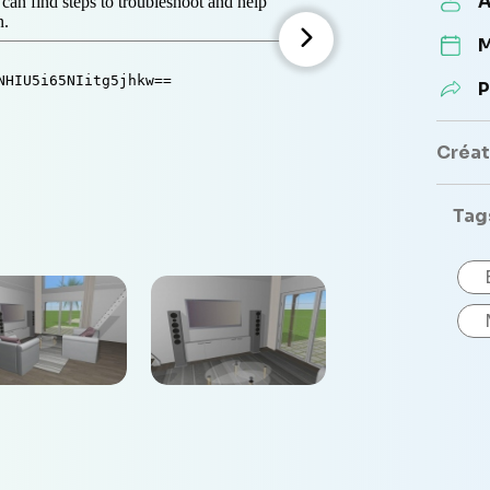
A
M
P
Créate
Tag