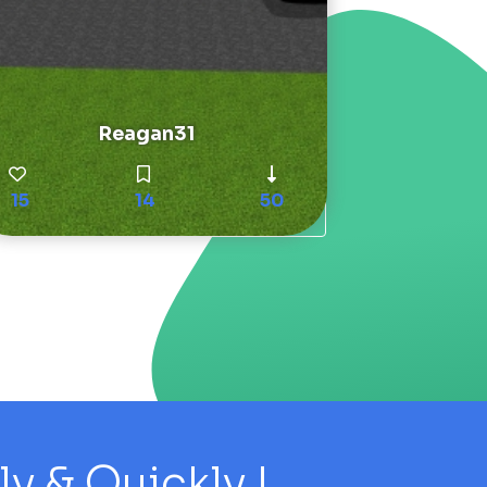
Reagan31
15
14
50
 & Quickly !