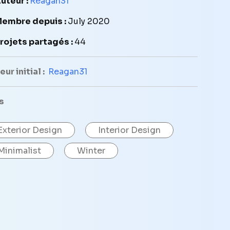
uteur :
Reagan31
embre depuis :
July 2020
rojets partagés :
44
ur initial :
Reagan31
s
Exterior Design
Interior Design
Minimalist
Winter