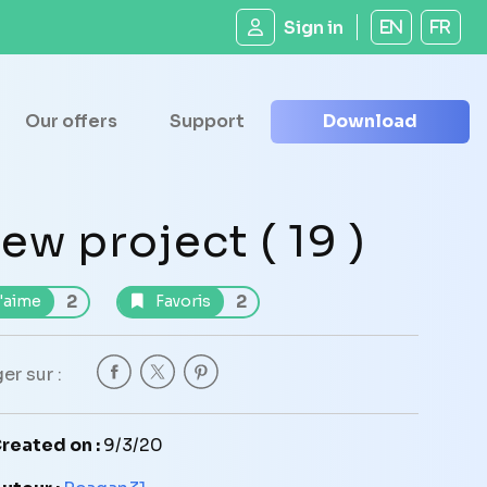
Sign in
EN
FR
Our offers
Support
Download
ew project ( 19 )
2
2
'aime
Favoris
er sur :
reated on :
9/3/20