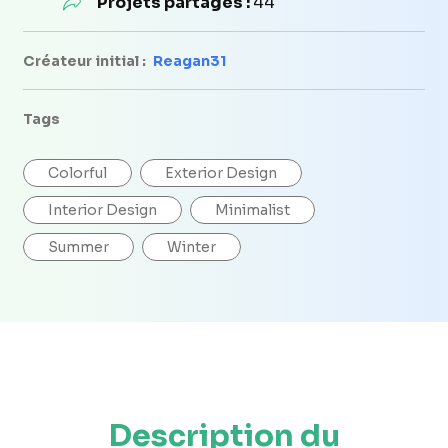
Projets partagés :
44
Créateur initial :
Reagan31
Tags
Colorful
Exterior Design
Interior Design
Minimalist
Summer
Winter
Description du