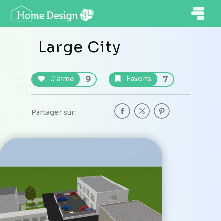
Large City
9
7
J'aime
Favoris
Partager sur :