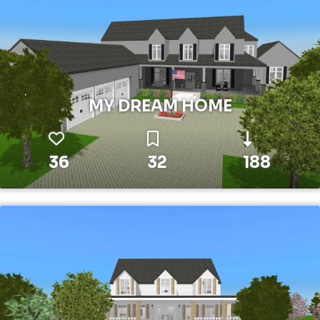
MY DREAM HOME
36
32
188