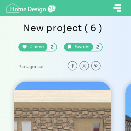
New project ( 6 )
2
2
J'aime
Favoris
Partager sur :