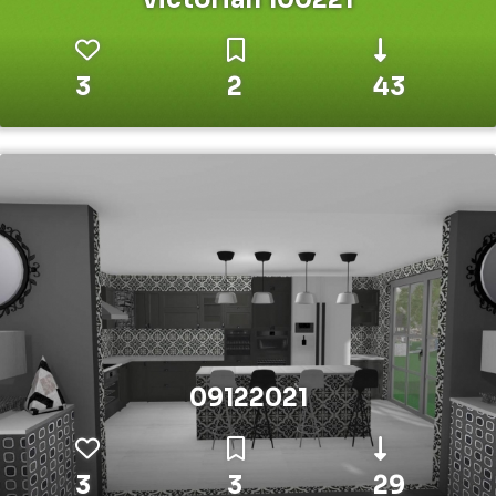
3
2
43
09122021
3
3
29