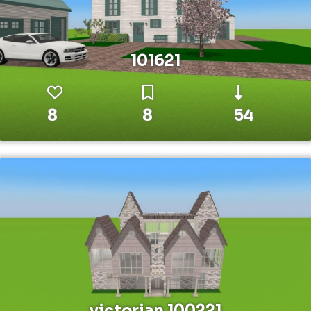
101621
8
8
54
victorian 100221