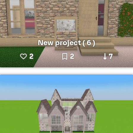
New project ( 6 )
2
2
7