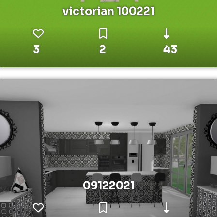
victorian 100221
3
2
43
09122021