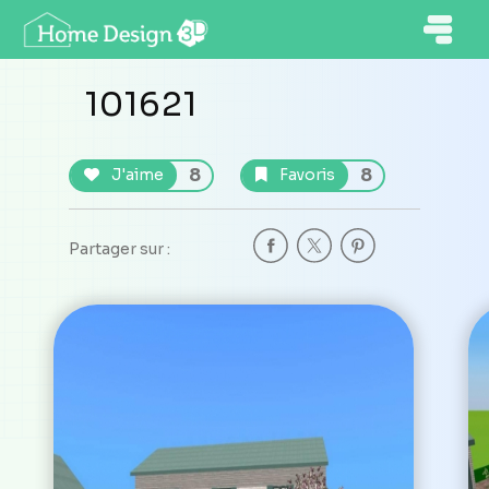
101621
8
8
J'aime
Favoris
Partager sur :