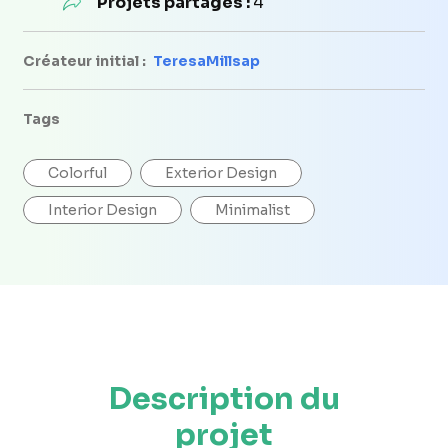
Projets partagés :
4
Créateur initial :
TeresaMillsap
Tags
Colorful
Exterior Design
Interior Design
Minimalist
Description du
projet