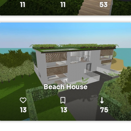
11
11
53
Beach House
13
13
75