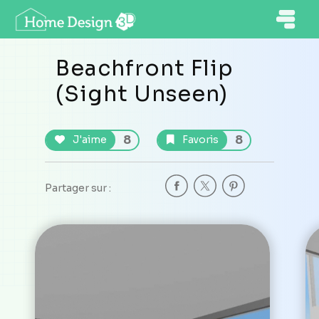
Beachfront Flip
(Sight Unseen)
8
8
J'aime
Favoris
Partager sur :