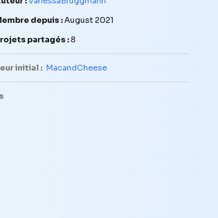
uteur :
VanessaBruggmann
embre depuis :
August 2021
rojets partagés :
8
ur initial :
MacandCheese
s