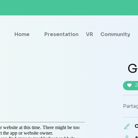
Home
Presentation
VR
Community
G
J
Partag
C