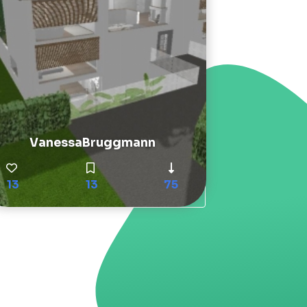
VanessaBruggmann
13
13
75