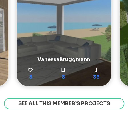
VanessaBruggmann
8
8
36
SEE ALL THIS MEMBER’S PROJECTS