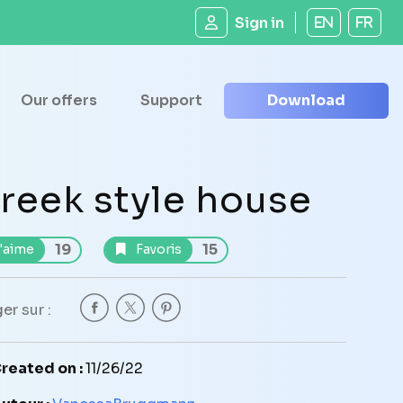
Sign in
EN
FR
Our offers
Support
Download
reek style house
19
15
'aime
Favoris
er sur :
reated on :
11/26/22