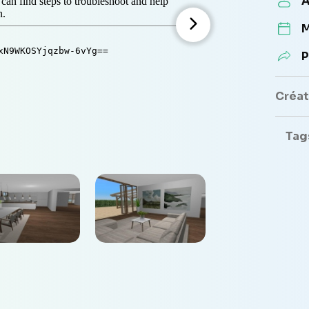
A
M
P
Créate
Tag