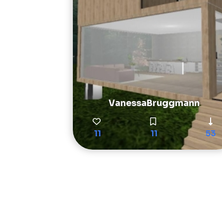
VanessaBruggmann
11
11
53