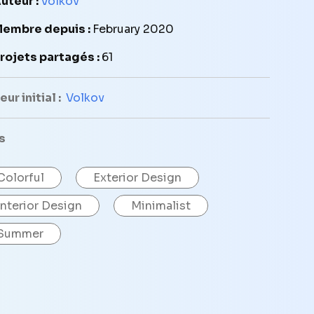
uteur :
Volkov
embre depuis :
February 2020
rojets partagés :
61
ur initial :
Volkov
s
Colorful
Exterior Design
Interior Design
Minimalist
Summer