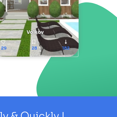
Volkov
29
28
182
 & Quickly !