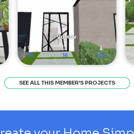
Volkov
16
16
134
SEE ALL THIS MEMBER’S PROJECTS
reate your Home Simply