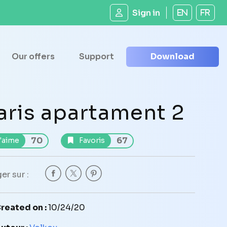
Sign in
EN
FR
Our offers
Support
Download
aris apartament 2
70
67
'aime
Favoris
er sur :
reated on :
10/24/20