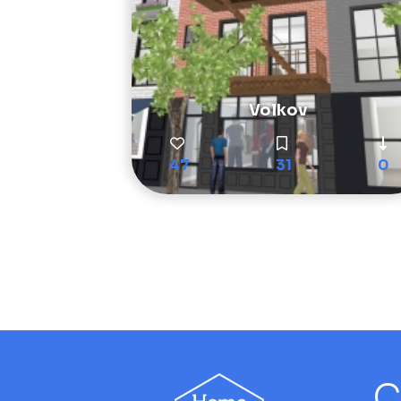
Volkov
47
31
0
C