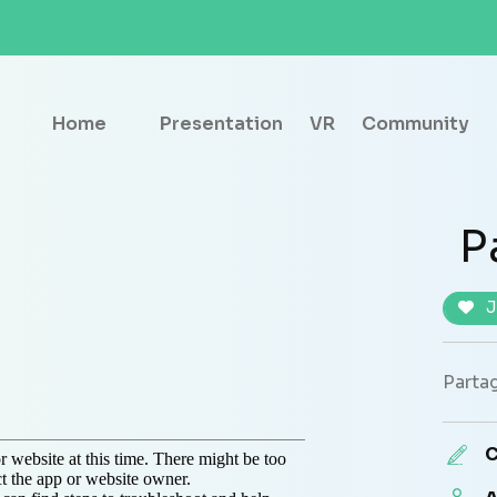
Home
Presentation
VR
Community
P
J
Partag
C