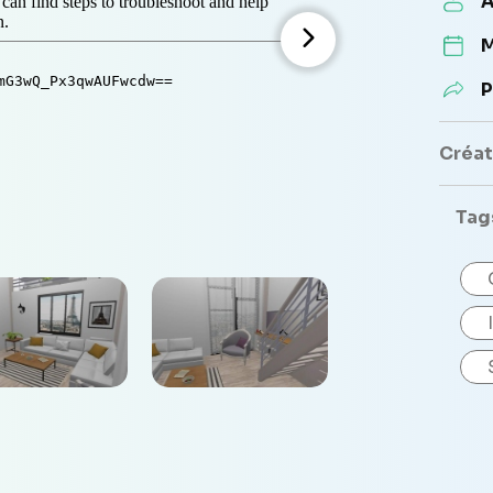
A
M
P
Créate
Tag