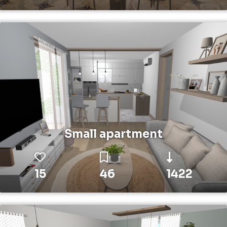
Small apartment
15
46
1422