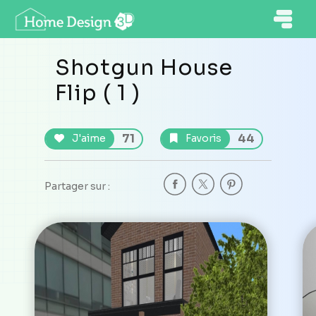
Shotgun House
Flip ( 1 )
71
44
J'aime
Favoris
Partager sur :