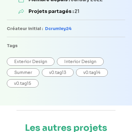
Projets partagés :
21
Créateur initial :
Dcrumley24
Tags
Exterior Design
Interior Design
Summer
v0.tag13
v0.tag14
v0.tag15
Les autres projets