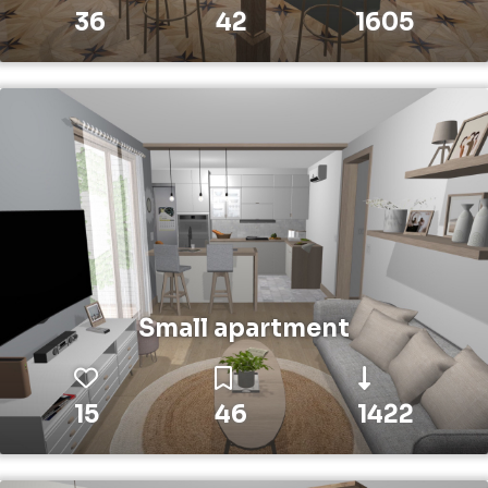
36
42
1605
Small apartment
15
46
1422