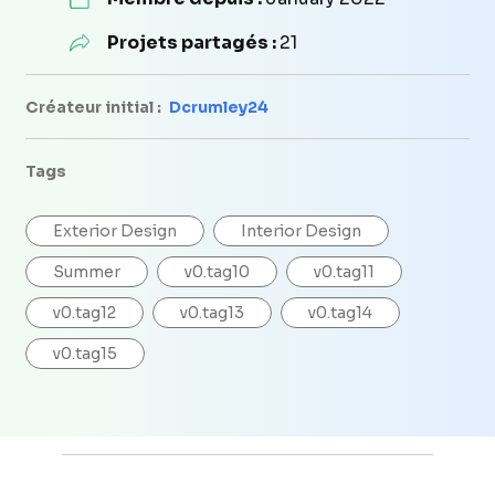
Projets partagés :
21
Créateur initial :
Dcrumley24
Tags
Exterior Design
Interior Design
Summer
v0.tag10
v0.tag11
v0.tag12
v0.tag13
v0.tag14
v0.tag15