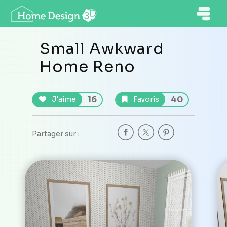
Small Awkward
Home Reno
16
40
J'aime
Favoris
Partager sur :