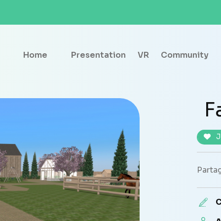
Home
Presentation
VR
Community
F
J
Partag
C