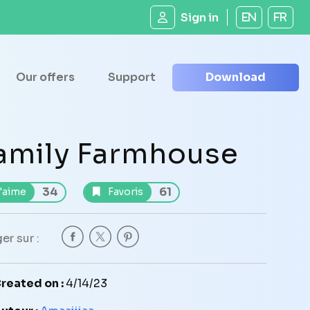
Sign in
EN
FR
Our offers
Support
Download
amily Farmhouse
34
61
'aime
Favoris
er sur :
reated on :
4/14/23