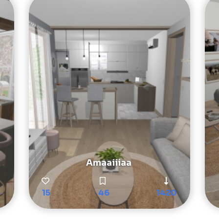
Amaaiiiaa
4
15
46
1420