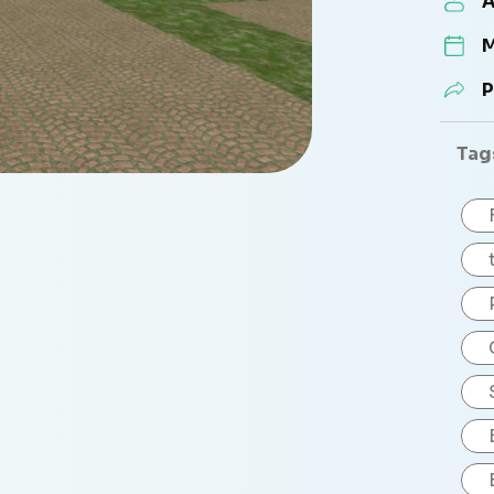
A
M
P
Tag