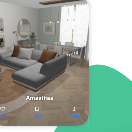
Amaaiiiaa
15
20
798