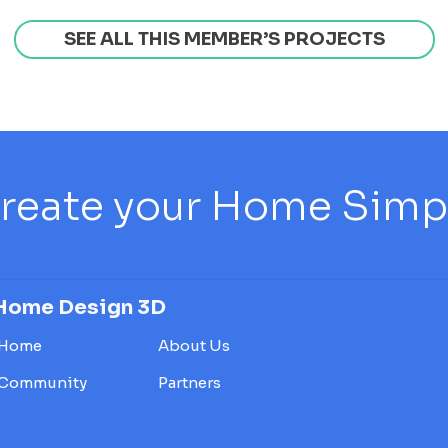
SEE ALL THIS MEMBER’S PROJECTS
reate your Home Simply
Home Design 3D
Home
About Us
Community
Partners