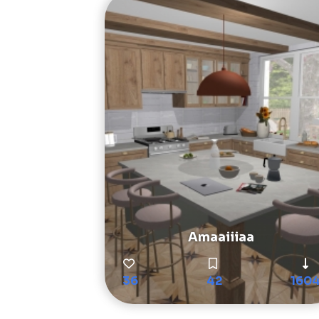
Amaaiiiaa
36
42
160