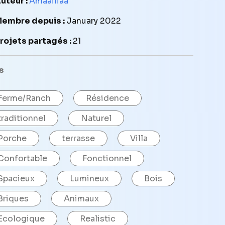
uteur :
Amaaiiiaa
embre depuis :
January 2022
rojets partagés :
21
s
Ferme/Ranch
Résidence
traditionnel
Naturel
Porche
terrasse
Villa
Confortable
Fonctionnel
Spacieux
Lumineux
Bois
Briques
Animaux
Ecologique
Realistic