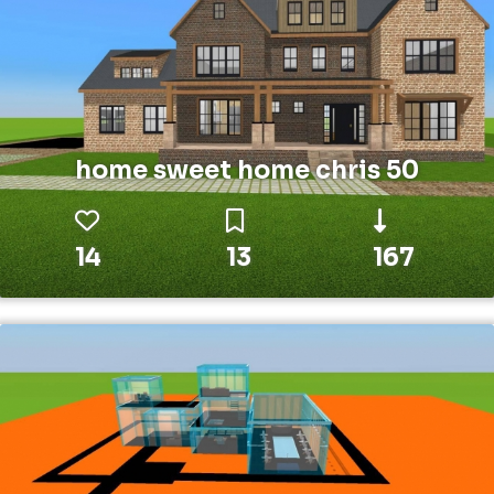
home sweet home chris 50
14
13
167