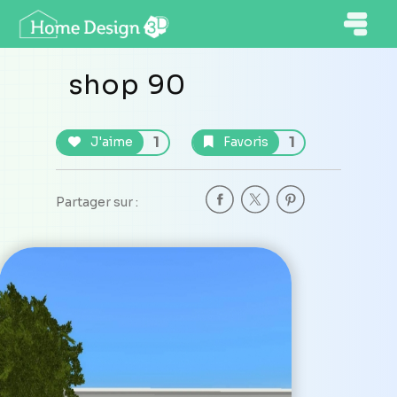
shop 90
1
1
J'aime
Favoris
Partager sur :