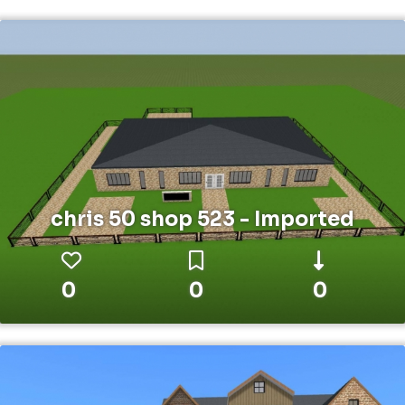
chris 50 shop 523 - Imported
0
0
0