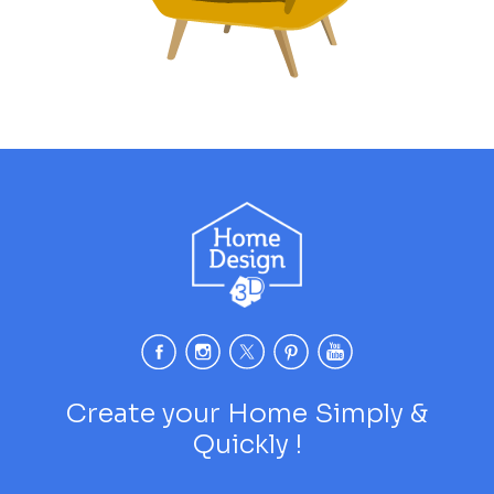
Create your Home Simply &
Quickly !