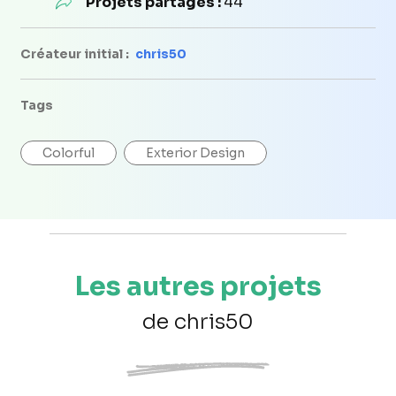
Projets partagés :
44
Créateur initial :
chris50
Tags
Colorful
Exterior Design
Les autres projets
de chris50