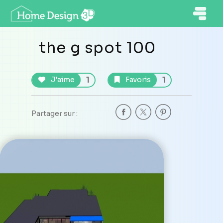
the g spot 100
1
1
J'aime
Favoris
Partager sur :