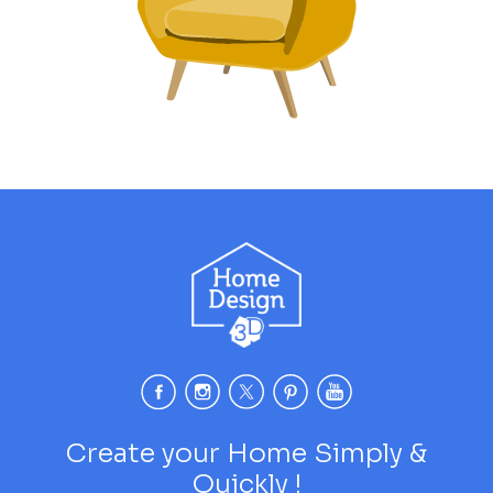
Create your Home Simply &
Quickly !