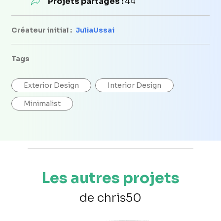
Projets partagés :
44
Créateur initial :
JuliaUssai
Tags
Exterior Design
Interior Design
Minimalist
Les autres projets
de chris50