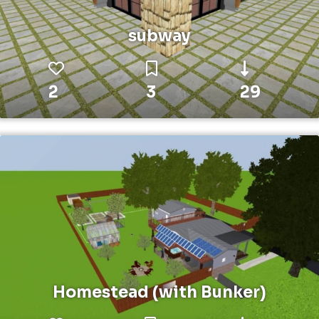
subway
2
3
29
Homestead (with Bunker)