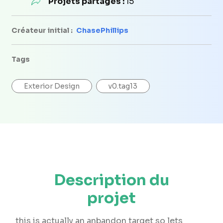
Projets partagés :
15
Créateur initial :
ChasePhillips
Tags
Exterior Design
v0.tag13
Description du
projet
this is actually an anbandon target so lets