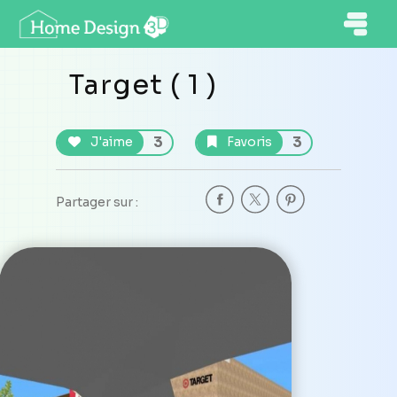
Target ( 1 )
3
3
J'aime
Favoris
Partager sur :