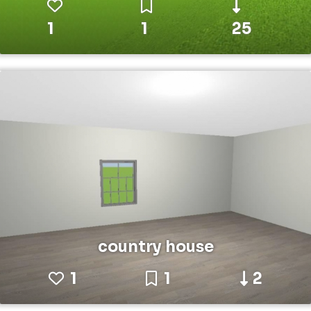
1
1
25
country house
1
1
2